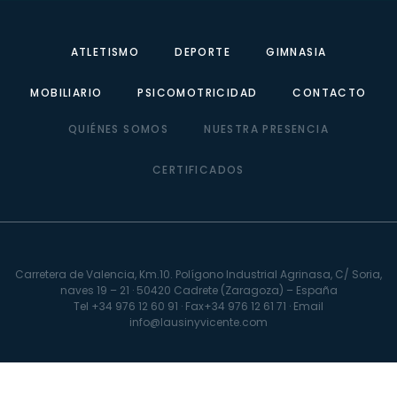
ATLETISMO
DEPORTE
GIMNASIA
MOBILIARIO
PSICOMOTRICIDAD
CONTACTO
QUIÉNES SOMOS
NUESTRA PRESENCIA
CERTIFICADOS
Carretera de Valencia, Km.10. Polígono Industrial Agrinasa, C/ Soria,
naves 19 – 21 · 50420 Cadrete (Zaragoza) – España
Tel +34 976 12 60 91 · Fax+34 976 12 61 71 · Email
info@lausinyvicente.com