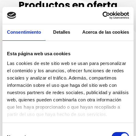
Productos en oferta
Te ofrecemos la posibilidad de comprar una gama de
productos con
Consentimiento
Detalles
Acerca de las cookies
descuentos irresistibles.
Esta página web usa cookies
Las cookies de este sitio web se usan para personalizar
el contenido y los anuncios, ofrecer funciones de redes
sociales y analizar el tráfico. Además, compartimos
información sobre el uso que haga del sitio web con
nuestros partners de redes sociales, publicidad y análisis
web, quienes pueden combinarla con otra información
¿No encuentras lo que
que les haya proporcionado o que hayan recopilado a
quieres?
partir del uso que haya hecho de sus servicios.
¡No te preocupes! en nuestra web puedes pedir
Selección